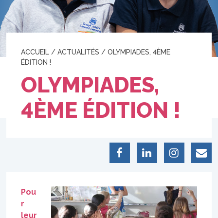
ACCUEIL
/
ACTUALITÉS
/
OLYMPIADES, 4ÈME
ÉDITION !
OLYMPIADES,
4ÈME ÉDITION !
Pou
r
leur