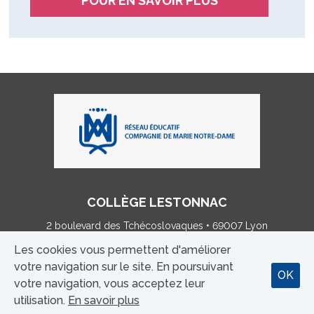
POUR EN SAVOIR PLUS
COLLÈGE LESTONNAC
2 boulevard des Tchécoslovaques • 69007 Lyon
Tél : 04 72 83 06 20
Les cookies vous permettent d'améliorer
votre navigation sur le site. En poursuivant
OK
MENTIONS LÉGALES
|
CONTACT
votre navigation, vous acceptez leur
utilisation.
En savoir plus